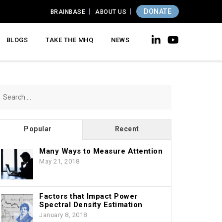
DONATE
BRAINBASE
ABOUT US
BLOGS
TAKE THE MHQ
NEWS
earch
r:
Popular
Recent
Many Ways to Measure Attention
May 21, 2018
Factors that Impact Power
Spectral Density Estimation
January 8, 2018