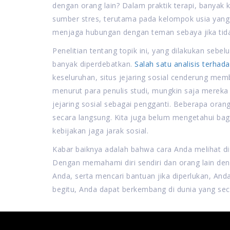
dengan orang lain? Dalam praktik terapi, banyak
sumber stres, terutama pada kelompok usia yang
menjaga hubungan dengan teman sebaya jika tid
Penelitian tentang topik ini, yang dilakukan se
banyak diperdebatkan.
Salah satu analisis terhada
keseluruhan, situs jejaring sosial cenderung mem
menurut para penulis studi, mungkin saja mereka
jejaring sosial sebagai pengganti. Beberapa oran
secara langsung. Kita juga belum mengetahui ba
kebijakan jaga jarak sosial.
Kabar baiknya adalah bahwa cara Anda melihat diri s
Dengan memahami diri sendiri dan orang lain deng
Anda, serta mencari bantuan jika diperlukan, And
begitu, Anda dapat berkembang di dunia yang sec
Post
navigation