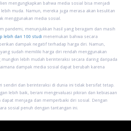
 klien mengungkapkan bahwa media sosial bisa menjadi
 lebih muda. Namun, mereka juga merasa akan kesulitan
ak menggunakan media sosial.
belum pandemi, menunjukkan hasil yang beragam dan masih
p lebih dari 100 studi
menemukan bahwa secara
berikan dampak negatif terhadap harga diri. Namun,
 yang sudah memiliki harga diri rendah menggunakan
g mungkin lebih mudah berinteraksi secara daring daripada
gaimana dampak media sosial dapat berubah karena
endiri dan berinteraksi di dunia ini tidak bersifat tetap.
an lebih baik, berani mengevaluasi pikiran dan kebiasaan
a dapat menjaga dan memperbaiki diri sosial. Dengan
ara sosial penuh dengan tantangan ini.