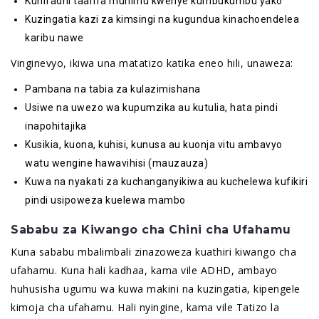
Kuhifadhi taarifa muhimu kwenye kumbukumbu yako
Kuzingatia kazi za kimsingi na kugundua kinachoendelea
karibu nawe
Vinginevyo, ikiwa una matatizo katika eneo hili, unaweza:
Pambana na tabia za kulazimishana
Usiwe na uwezo wa kupumzika au kutulia, hata pindi
inapohitajika
Kusikia, kuona, kuhisi, kunusa au kuonja vitu ambavyo
watu wengine hawavihisi (mauzauza)
Kuwa na nyakati za kuchanganyikiwa au kuchelewa kufikiri
pindi usipoweza kuelewa mambo
Sababu za Kiwango cha Chini cha Ufahamu
Kuna sababu mbalimbali zinazoweza kuathiri kiwango cha
ufahamu. Kuna hali kadhaa, kama vile ADHD, ambayo
huhusisha ugumu wa kuwa makini na kuzingatia, kipengele
kimoja cha ufahamu. Hali nyingine, kama vile Tatizo la