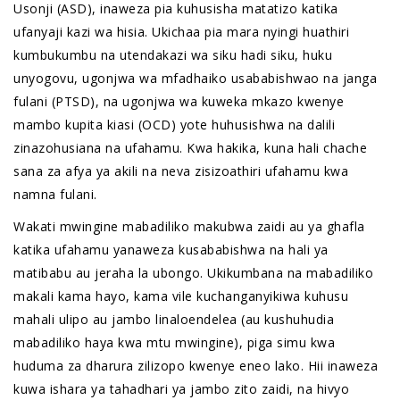
Usonji (ASD), inaweza pia kuhusisha matatizo katika
ufanyaji kazi wa hisia. Ukichaa pia mara nyingi huathiri
kumbukumbu na utendakazi wa siku hadi siku, huku
unyogovu, ugonjwa wa mfadhaiko usababishwao na janga
fulani (PTSD), na ugonjwa wa kuweka mkazo kwenye
mambo kupita kiasi (OCD) yote huhusishwa na dalili
zinazohusiana na ufahamu. Kwa hakika, kuna hali chache
sana za afya ya akili na neva zisizoathiri ufahamu kwa
namna fulani.
Wakati mwingine mabadiliko makubwa zaidi au ya ghafla
katika ufahamu yanaweza kusababishwa na hali ya
matibabu au jeraha la ubongo. Ukikumbana na mabadiliko
makali kama hayo, kama vile kuchanganyikiwa kuhusu
mahali ulipo au jambo linaloendelea (au kushuhudia
mabadiliko haya kwa mtu mwingine), piga simu kwa
huduma za dharura zilizopo kwenye eneo lako. Hii inaweza
kuwa ishara ya tahadhari ya jambo zito zaidi, na hivyo