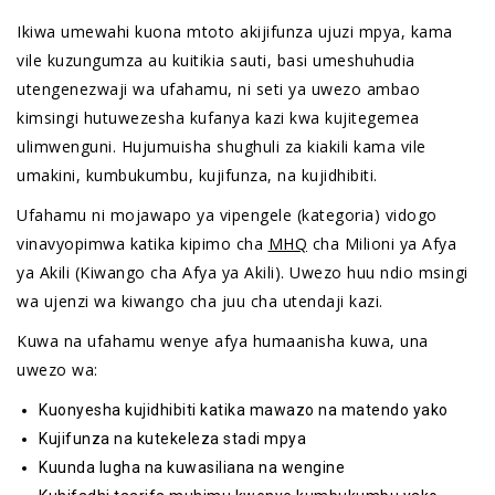
Ikiwa umewahi kuona mtoto akijifunza ujuzi mpya, kama
vile kuzungumza au kuitikia sauti, basi umeshuhudia
utengenezwaji wa ufahamu, ni seti ya uwezo ambao
kimsingi hutuwezesha kufanya kazi kwa kujitegemea
ulimwenguni. Hujumuisha shughuli za kiakili kama vile
umakini, kumbukumbu, kujifunza, na kujidhibiti.
Ufahamu ni mojawapo ya vipengele (kategoria) vidogo
vinavyopimwa katika kipimo cha
MHQ
cha Milioni ya Afya
ya Akili (Kiwango cha Afya ya Akili). Uwezo huu ndio msingi
wa ujenzi wa kiwango cha juu cha utendaji kazi.
Kuwa na ufahamu wenye afya humaanisha kuwa, una
uwezo wa:
Kuonyesha kujidhibiti katika mawazo na matendo yako
Kujifunza na kutekeleza stadi mpya
Kuunda lugha na kuwasiliana na wengine