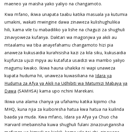
maeneo ya maisha yako yaliyo na changamoto.
Kwa mfano, ikiwa unapata taabu katika masuala ya kutumia
umakini, wakati mwingine dawa zinaweza kulishughulikia
hili, kama vile tu mabadiliko ya lishe na chaguzi za shughuli
zinavyoweza kufanya. Daktari wa magonjwa ya akili au
mtaalamu wa tiba anayefahamu changamoto hizi pia
anaweza kukusaidia kurahisisha kazi za kila siku, kukusaidia
kujifunza ujuzi mpya au kutafuta usaidizi wa mambo yaliyo
magumu kwako. Ikiwa hauna uhakika ni wapi unaweza
kupata huduma hii, unaweza kuwasiliana na
Idara ya
Huduma za Afya ya Akili na Udhibiti wa Matumizi Mabaya ya
Dawa
(SAMHSA) kama upo nchini Marekani.
Ikiwa una alama chanya ya ufahamu katika kipimo cha
MHQ, kuna njia za kuiboresha hatua kwa hatua na kuilinda
baada ya muda. Kwa mfano, Idara ya Afya ya Chuo cha
Harvard imebainisha kuwa shughuli fulani zinazounganisha