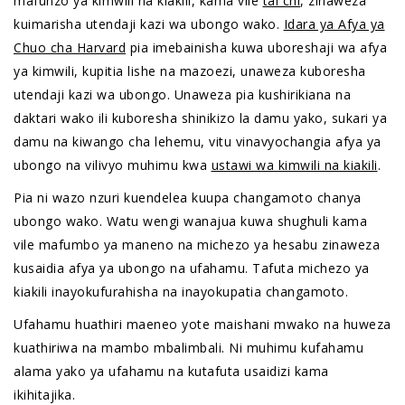
mafunzo ya kimwili na kiakili, kama vile
tai chi
, zinaweza
kuimarisha utendaji kazi wa ubongo wako.
Idara ya Afya ya
Chuo cha Harvard
pia imebainisha kuwa uboreshaji wa afya
ya kimwili, kupitia lishe na mazoezi, unaweza kuboresha
utendaji kazi wa ubongo. Unaweza pia kushirikiana na
daktari wako ili kuboresha shinikizo la damu yako, sukari ya
damu na kiwango cha lehemu, vitu vinavyochangia afya ya
ubongo na vilivyo muhimu kwa
ustawi wa kimwili na kiakili
.
Pia ni wazo nzuri kuendelea kuupa changamoto chanya
ubongo wako. Watu wengi wanajua kuwa shughuli kama
vile mafumbo ya maneno na michezo ya hesabu zinaweza
kusaidia afya ya ubongo na ufahamu. Tafuta michezo ya
kiakili inayokufurahisha na inayokupatia changamoto.
Ufahamu huathiri maeneo yote maishani mwako na huweza
kuathiriwa na mambo mbalimbali. Ni muhimu kufahamu
alama yako ya ufahamu na kutafuta usaidizi kama
ikihitajika.