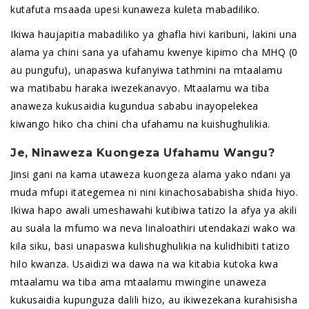
kutafuta msaada upesi kunaweza kuleta mabadiliko.
Ikiwa haujapitia mabadiliko ya ghafla hivi karibuni, lakini una
alama ya chini sana ya ufahamu kwenye kipimo cha MHQ (0
au pungufu), unapaswa kufanyiwa tathmini na mtaalamu
wa matibabu haraka iwezekanavyo. Mtaalamu wa tiba
anaweza kukusaidia kugundua sababu inayopelekea
kiwango hiko cha chini cha ufahamu na kuishughulikia.
Je, Ninaweza Kuongeza Ufahamu Wangu?
Jinsi gani na kama utaweza kuongeza alama yako ndani ya
muda mfupi itategemea ni nini kinachosababisha shida hiyo.
Ikiwa hapo awali umeshawahi kutibiwa tatizo la afya ya akili
au suala la mfumo wa neva linaloathiri utendakazi wako wa
kila siku, basi unapaswa kulishughulikia na kulidhibiti tatizo
hilo kwanza. Usaidizi wa dawa na wa kitabia kutoka kwa
mtaalamu wa tiba ama mtaalamu mwingine unaweza
kukusaidia kupunguza dalili hizo, au ikiwezekana kurahisisha